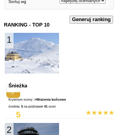
Sortuj wg
RANKING - TOP 10
1
Śnieżka
Kryterium oceny:
>Wrażenia końcowe
średnia:
5
na podstawie
41
ocen
5
2