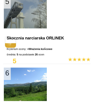
5
Skocznia narciarska ORLINEK
Kryterium oceny:
>Wrażenia końcowe
średnia:
5
na podstawie
26
ocen
5
6