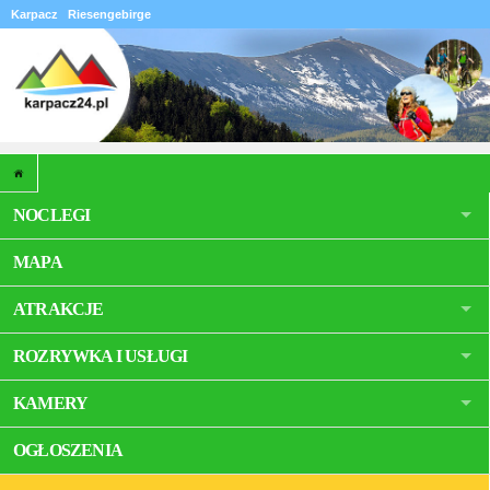
Karpacz
Riesengebirge
NOCLEGI
MAPA
ATRAKCJE
ROZRYWKA I USŁUGI
KAMERY
OGŁOSZENIA