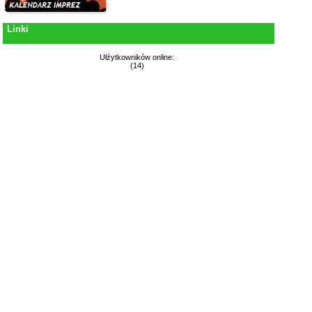
Linki
Ułźytkowników online:
(14)