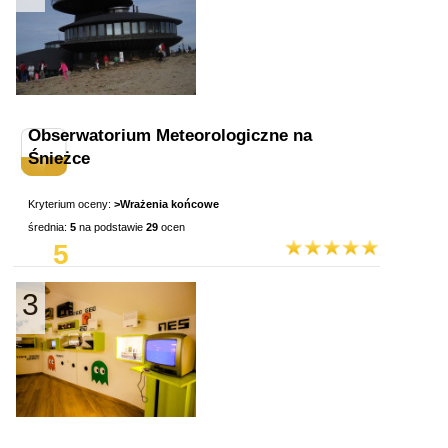
Obserwatorium Meteorologiczne na
Śnieżce
Kryterium oceny:
>Wrażenia końcowe
średnia:
5
na podstawie
29
ocen
5
3