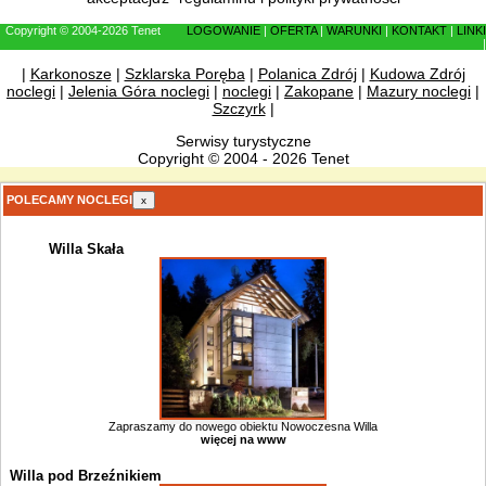
Copyright © 2004-2026 Tenet
LOGOWANIE
|
OFERTA
|
WARUNKI
|
KONTAKT
|
LINKI
|
|
Karkonosze
|
Szklarska Poręba
|
Polanica Zdrój
|
Kudowa Zdrój
noclegi
|
Jelenia Góra noclegi
|
noclegi
|
Zakopane
|
Mazury noclegi
|
Szczyrk
|
Serwisy turystyczne
Copyright © 2004 - 2026 Tenet
POLECAMY NOCLEGI
x
Willa Skała
Zapraszamy do nowego obiektu Nowoczesna Willa
więcej na www
Willa pod Brzeźnikiem