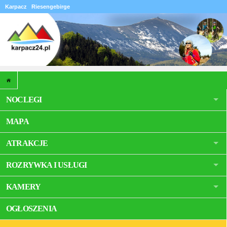
Karpacz
Riesengebirge
NOCLEGI
MAPA
ATRAKCJE
ROZRYWKA I USŁUGI
KAMERY
OGŁOSZENIA