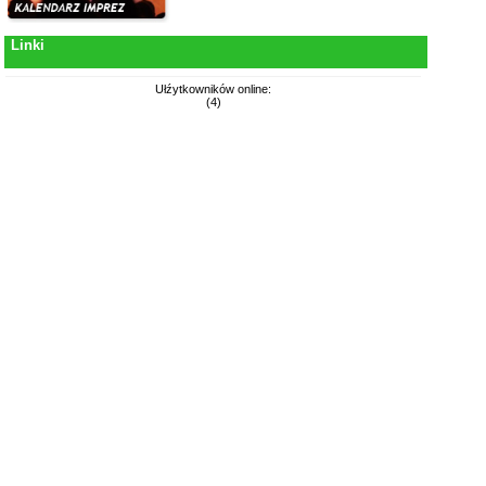
Linki
Ułźytkowników online:
(4)