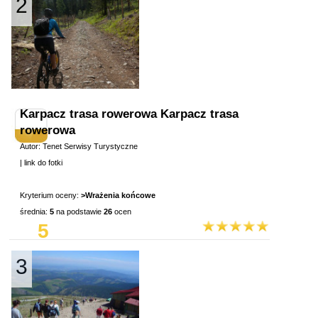
2
Karpacz trasa rowerowa Karpacz trasa
rowerowa
Autor: Tenet Serwisy Turystyczne
|
link do fotki
Kryterium oceny:
>Wrażenia końcowe
średnia:
5
na podstawie
26
ocen
5
3