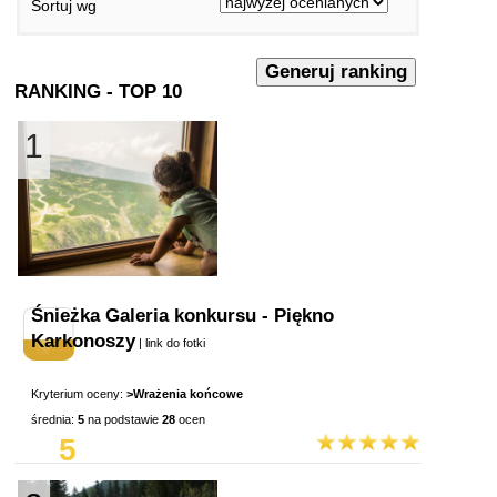
Sortuj wg
RANKING - TOP 10
1
Śnieżka Galeria konkursu - Piękno
Karkonoszy
|
link do fotki
Kryterium oceny:
>Wrażenia końcowe
średnia:
5
na podstawie
28
ocen
5