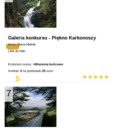
Galeria konkursu - Piękno Karkonoszy
Autor: Diana Mielnik
|
link do fotki
Kryterium oceny:
>Wrażenia końcowe
średnia:
5
na podstawie
25
ocen
5
7