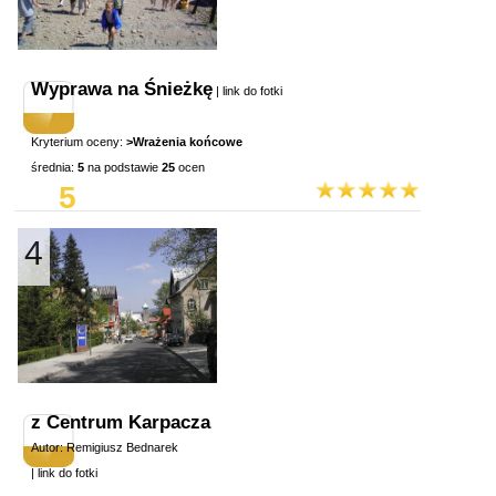
Wyprawa na Śnieżkę
|
link do fotki
Kryterium oceny:
>Wrażenia końcowe
średnia:
5
na podstawie
25
ocen
5
4
z Centrum Karpacza
Autor: Remigiusz Bednarek
|
link do fotki