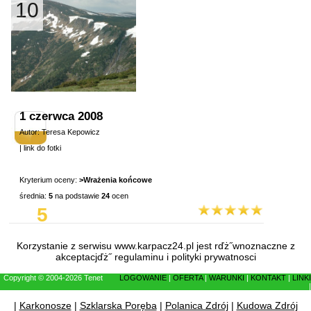
10
1 czerwca 2008
Autor: Teresa Kepowicz
|
link do fotki
Kryterium oceny:
>Wrażenia końcowe
średnia:
5
na podstawie
24
ocen
5
Korzystanie z serwisu www.karpacz24.pl jest rďż˝wnoznaczne z
akceptacjďż˝
regulaminu
i
polityki prywatnosci
Copyright © 2004-2026 Tenet
LOGOWANIE
|
OFERTA
|
WARUNKI
|
KONTAKT
|
LINKI
|
|
Karkonosze
|
Szklarska Poręba
|
Polanica Zdrój
|
Kudowa Zdrój