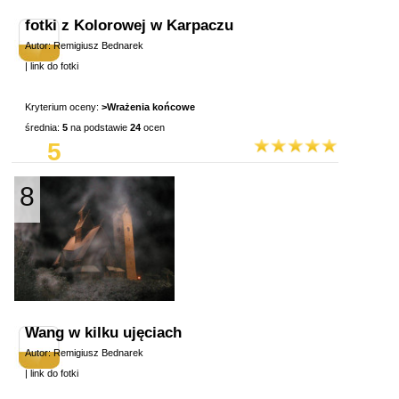
fotki z Kolorowej w Karpaczu
Autor: Remigiusz Bednarek
|
link do fotki
Kryterium oceny:
>Wrażenia końcowe
średnia:
5
na podstawie
24
ocen
5
8
Wang w kilku ujęciach
Autor: Remigiusz Bednarek
|
link do fotki