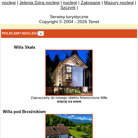
noclegi
|
Jelenia Góra noclegi
|
noclegi
|
Zakopane
|
Mazury noclegi
|
Szczyrk
|
Serwisy turystyczne
Copyright © 2004 - 2026 Tenet
POLECAMY NOCLEGI
x
Willa Skała
Zapraszamy do nowego obiektu Nowoczesna Willa
więcej na www
Willa pod Brzeźnikiem