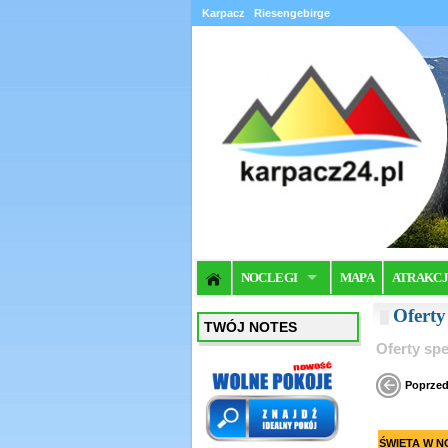
Karpacz
Riesengebirge
NOCLEGI
MAPA
ATRAKC
Oferty
TWÓJ NOTES
Oferty spe
Poprzed
ŚWIETA W N