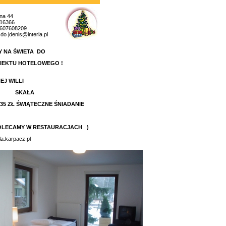
na 44
616366
.607608209
do jdenis@interia.pl
 NA ŚWIETA
DO
IEKTU HOTELOWEGO !
J WILLI
AŁA
+35 ZŁ ŚWIĄTECZNE ŚNIADANIE
 POLECAMY W RESTAURACJACH )
la.karpacz.pl