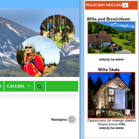
POLECAMY NOCLEGI
x
Willa pod Brzeźnikiem
więcej na www
Willa Skała
0
GALERIA
Następna
Zapraszamy do nowego obiektu
Nowoczesna Willa
więcej na www