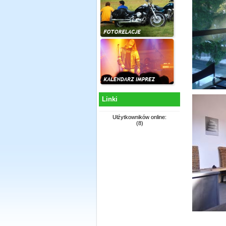
Linki
Ułźytkowników online:
(8)