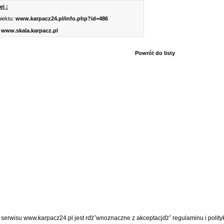
j :
iektu:
www.karpacz24.pl/info.php?id=486
www.skala.karpacz.pl
Powrót do listy
z serwisu www.karpacz24.pl jest rďż˝wnoznaczne z akceptacjďż˝
regulaminu
i
polity