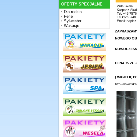
OFERTY SPECJALNE
Willa Skała
Karpacz Skal
Dla rodzin
Tel. +48.757
Ferie
Tel.kom. +48
Sylwester
Email:
napisz 
Wakacje
ZAPRASZAMY
NOWEGO OB
NOWOCZESNE
SK
CENA 75 ZŁ 
( WIGIELIĘ
http://www.ska