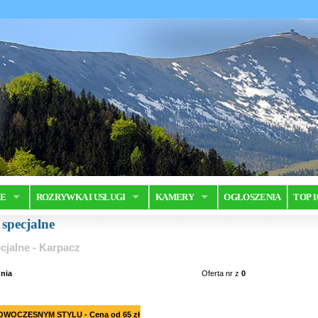
JE
ROZRYWKA I USŁUGI
KAMERY
OGŁOSZENIA
TOP 1
 specjalne
cjalne - Karpacz
nia
Oferta nr
z
0
OWOCZESNYM STYLU - Cena od 65 zł