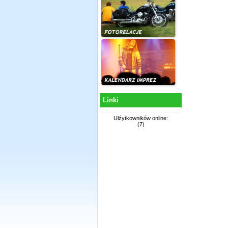
Linki
Ułźytkowników online:
(7)