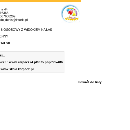
na 44
616366
.607608209
do jdenis@interia.pl
 8 OSOBOWY Z WIDOKIEM NA LAS
ENNY
PIALNIE
j :
iektu:
www.karpacz24.pl/info.php?id=486
www.skala.karpacz.pl
Powrót do listy