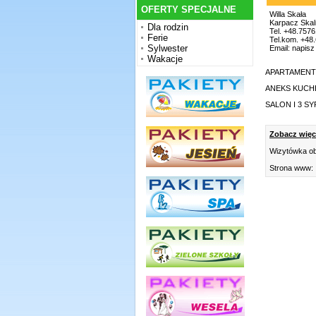
OFERTY SPECJALNE
Willa Skała
Karpacz Skal
Dla rodzin
Tel. +48.757
Ferie
Tel.kom. +48
Sylwester
Email:
napisz 
Wakacje
APARTAMENT
ANEKS KUCH
SALON I 3 SY
Zobacz więce
Wizytówka ob
Strona www: