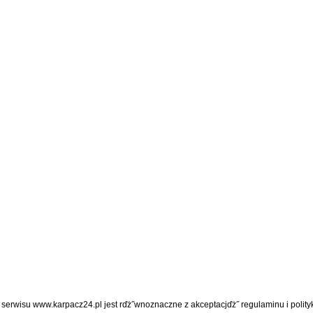
z serwisu www.karpacz24.pl jest rďż˝wnoznaczne z akceptacjďż˝
regulaminu
i
polity