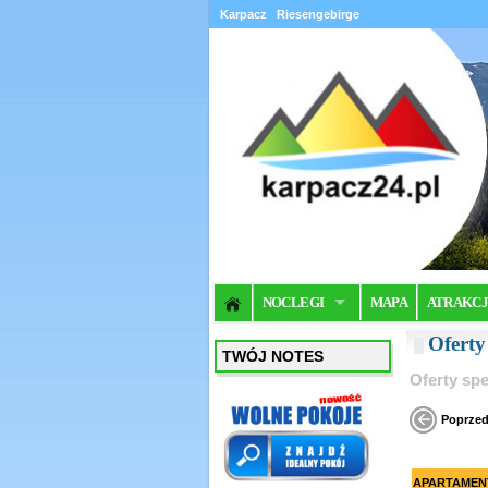
Karpacz
Riesengebirge
NOCLEGI
MAPA
ATRAKC
Oferty
TWÓJ NOTES
Oferty spe
Poprzed
APARTAMENT