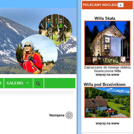
POLECAMY NOCLEGI
x
Willa Skała
Zapraszamy do nowego obiektu
Nowoczesna Willa
więcej na www
0
GALERIA
Willa pod Brzeźnikiem
Następna
więcej na www