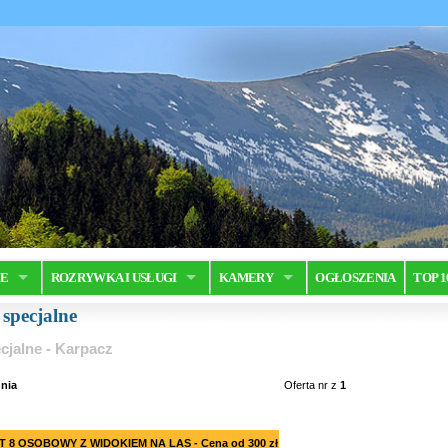
JE
ROZRYWKA I USŁUGI
KAMERY
OGŁOSZENIA
TOP 1
 specjalne
cjalne - Karpacz
nia
Oferta nr
z
1
 8 OSOBOWY Z WIDOKIEM NA LAS - Cena od 300 zł