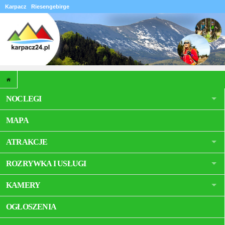
Karpacz
Riesengebirge
NOCLEGI
MAPA
ATRAKCJE
ROZRYWKA I USŁUGI
KAMERY
OGŁOSZENIA