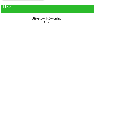
Linki
Ułźytkowników online:
(15)