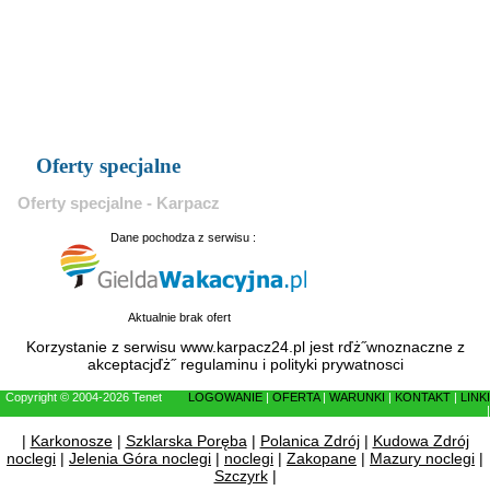
Oferty specjalne
Oferty specjalne - Karpacz
Dane pochodza z serwisu :
Aktualnie brak ofert
Korzystanie z serwisu www.karpacz24.pl jest rďż˝wnoznaczne z
akceptacjďż˝
regulaminu
i
polityki prywatnosci
Copyright © 2004-2026 Tenet
LOGOWANIE
|
OFERTA
|
WARUNKI
|
KONTAKT
|
LINKI
|
|
Karkonosze
|
Szklarska Poręba
|
Polanica Zdrój
|
Kudowa Zdrój
noclegi
|
Jelenia Góra noclegi
|
noclegi
|
Zakopane
|
Mazury noclegi
|
Szczyrk
|