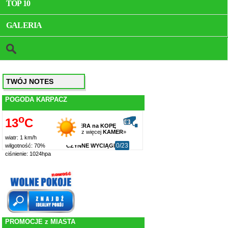
TOP 10
GALERIA
TWÓJ NOTES
POGODA KARPACZ
o
13
C
KAMERA na KOPĘ
zobacz więcej
KAMER
»
wiatr: 1 km/h
0/23
CZYNNE WYCIĄGI
wilgotność: 70%
ciśnienie: 1024hpa
PROMOCJE z MIASTA