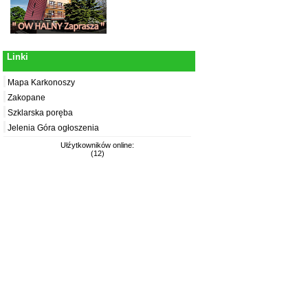
Linki
Mapa Karkonoszy
Zakopane
Szklarska poręba
Jelenia Góra ogłoszenia
Ułźytkowników online:
(12)