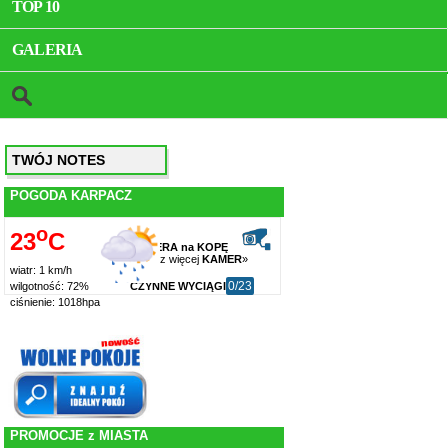
TOP 10
GALERIA
TWÓJ NOTES
POGODA KARPACZ
o
23
C
KAMERA na KOPĘ
zobacz więcej
KAMER
»
wiatr: 1 km/h
0/23
CZYNNE WYCIĄGI
wilgotność: 72%
ciśnienie: 1018hpa
PROMOCJE z MIASTA