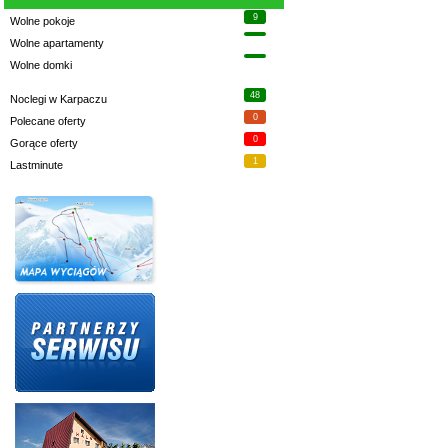
9
Wolne pokoje
Wolne apartamenty
Wolne domki
48
Noclegi w Karpaczu
0
Polecane oferty
0
Gorące oferty
1
Lastminute