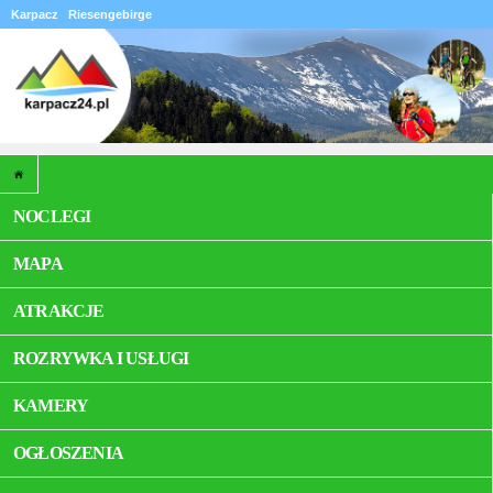
Karpacz
Riesengebirge
NOCLEGI
MAPA
ATRAKCJE
ROZRYWKA I USŁUGI
KAMERY
OGŁOSZENIA