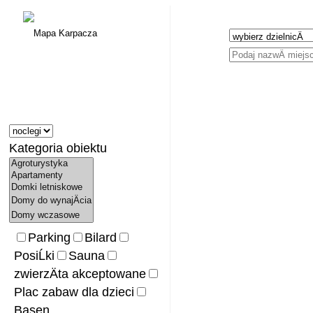
Mapa Karpacza
Kategoria obiektu
Parking
Bilard
PosiĹki
Sauna
zwierzÄta akceptowane
Plac zabaw dla dzieci
Basen