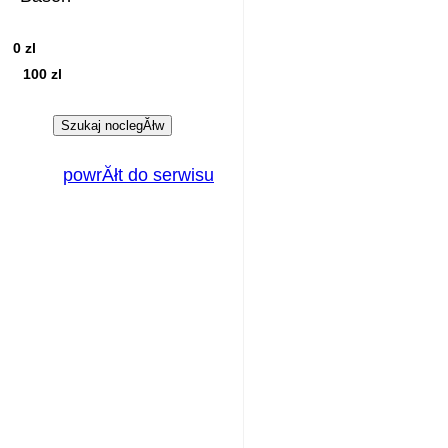
0 zl
100 zl
powrĂłt do serwisu