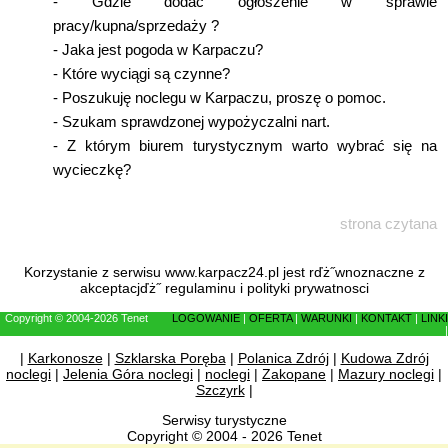
-
Gdzie dodać ogłoszenie w sprawie
pracy/kupna/sprzedaży ?
-
Jaka jest pogoda w Karpaczu?
-
Które wyciągi są czynne?
-
Poszukuję noclegu w Karpaczu, proszę o pomoc.
-
Szukam sprawdzonej wypożyczalni nart.
-
Z którym biurem turystycznym warto wybrać się na
wycieczkę?
strona czytana
Korzystanie z serwisu www.karpacz24.pl jest rďż˝wnoznaczne z
akceptacjďż˝
regulaminu
i
polityki prywatnosci
Copyright © 2004-2026 Tenet
LOGOWANIE
|
OFERTA
|
WARUNKI
|
KONTAKT
|
LINKI
|
|
Karkonosze
|
Szklarska Poręba
|
Polanica Zdrój
|
Kudowa Zdrój
noclegi
|
Jelenia Góra noclegi
|
noclegi
|
Zakopane
|
Mazury noclegi
|
Szczyrk
|
Serwisy turystyczne
Copyright © 2004 - 2026 Tenet