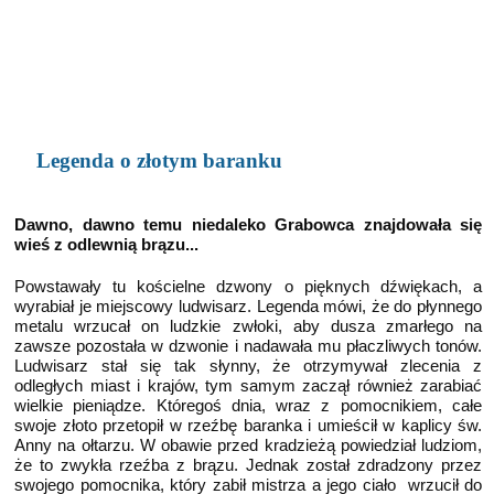
Legenda o złotym baranku
Dawno, dawno temu niedaleko Grabowca znajdowała się
wieś z odlewnią brązu...
Powstawały tu kościelne dzwony o pięknych dźwiękach, a
wyrabiał je miejscowy ludwisarz. Legenda mówi, że do płynnego
metalu wrzucał on ludzkie zwłoki, aby dusza zmarłego na
zawsze pozostała w dzwonie i nadawała mu płaczliwych tonów.
Ludwisarz stał się tak słynny, że otrzymywał zlecenia z
odległych miast i krajów, tym samym zaczął również zarabiać
wielkie pieniądze. Któregoś dnia, wraz z pomocnikiem, całe
swoje złoto przetopił w rzeźbę baranka i umieścił w kaplicy św.
Anny na ołtarzu. W obawie przed kradzieżą powiedział ludziom,
że to zwykła rzeźba z brązu. Jednak został zdradzony przez
swojego pomocnika, który zabił mistrza a jego ciało wrzucił do