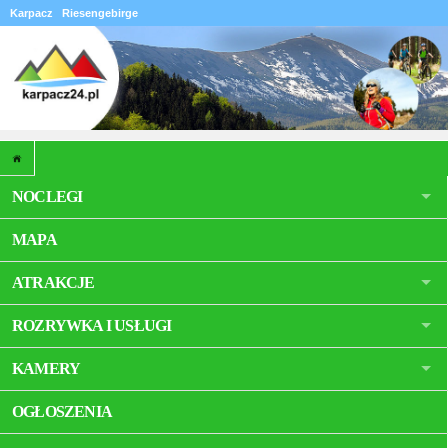
Karpacz
Riesengebirge
NOCLEGI
MAPA
ATRAKCJE
ROZRYWKA I USŁUGI
KAMERY
OGŁOSZENIA