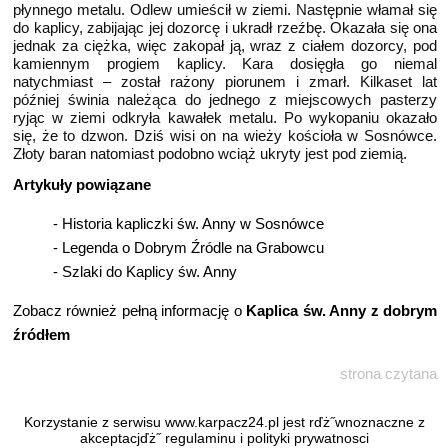
płynnego metalu. Odlew umieścił w ziemi. Następnie włamał się
do kaplicy, zabijając jej dozorcę i ukradł rzeźbę. Okazała się ona
jednak za ciężka, więc zakopał ją, wraz z ciałem dozorcy, pod
kamiennym progiem kaplicy. Kara dosięgła go niemal
natychmiast – został rażony piorunem i zmarł. Kilkaset lat
później świnia należąca do jednego z miejscowych pasterzy
ryjąc w ziemi odkryła kawałek metalu. Po wykopaniu okazało
się, że to dzwon. Dziś wisi on na wieży kościoła w Sosnówce.
Złoty baran natomiast podobno wciąż ukryty jest pod ziemią.
Artykuły powiązane
-
Historia kapliczki św. Anny w Sosnówce
-
Legenda o Dobrym Źródle na Grabowcu
-
Szlaki do Kaplicy św. Anny
Zobacz również pełną informację o
Kaplica św. Anny z dobrym
źródłem
strona czytana
Korzystanie z serwisu www.karpacz24.pl jest rďż˝wnoznaczne z
akceptacjďż˝
regulaminu
i
polityki prywatnosci