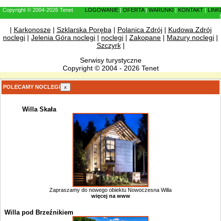
Copyright © 2004-2026 Tenet
LOGOWANIE
|
OFERTA
|
WARUNKI
|
KONTAKT
|
LINKI
|
|
Karkonosze
|
Szklarska Poręba
|
Polanica Zdrój
|
Kudowa Zdrój
noclegi
|
Jelenia Góra noclegi
|
noclegi
|
Zakopane
|
Mazury noclegi
|
Szczyrk
|
Serwisy turystyczne
Copyright © 2004 - 2026 Tenet
POLECAMY NOCLEGI
x
Willa Skała
Zapraszamy do nowego obiektu Nowoczesna Willa
więcej na www
Willa pod Brzeźnikiem