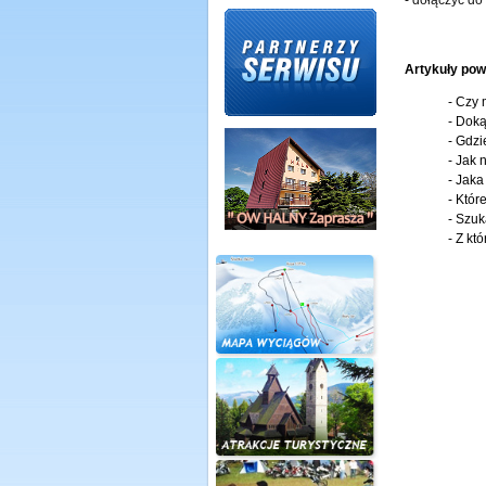
- dołączyć do
Artykuły pow
-
Czy 
-
Doką
-
Gdzi
-
Jak 
-
Jaka
-
Któr
-
Szuk
-
Z kt