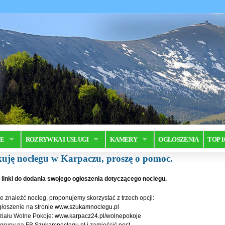
JE
ROZRYWKA I USŁUGI
KAMERY
OGŁOSZENIA
TOP 1
uję noclegu w Karpaczu, proszę o pomoc.
z linki do dodania swojego ogłoszenia dotyczącego noclegu.
e znaleźć nocleg, proponujemy skorzystać z trzech opcji:
głoszenie na stronie
www.szukamnoclegu.pl
działu Wolne Pokoje:
www.karpacz24.pl/wolnepokoje