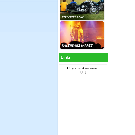
Linki
Ułźytkowników online:
(11)