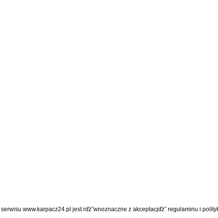
z serwisu www.karpacz24.pl jest rďż˝wnoznaczne z akceptacjďż˝
regulaminu
i
polity