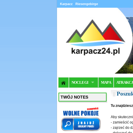
Karpacz
Riesengebirge
NOCLEGI
MAPA
ATRAKC
Poszuk
TWÓJ NOTES
Tu znajdzies
Aby skuteczni
- zamieścić o
- zajrzeć do 