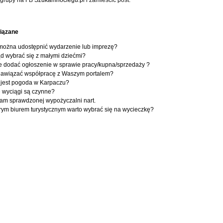
 grupy na FB
Szukamnoclegu.pl
i zamieścić post.
iązane
można udostępnić wydarzenie lub imprezę?
d wybrać się z małymi dziećmi?
e dodać ogłoszenie w sprawie pracy/kupna/sprzedaży ?
nawiązać współpracę z Waszym portalem?
 jest pogoda w Karpaczu?
e wyciągi są czynne?
am sprawdzonej wypożyczalni nart.
órym biurem turystycznym warto wybrać się na wycieczkę?