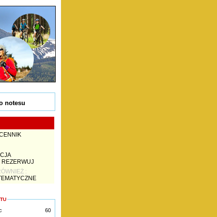
o notesu
 CENNIK
ACJA
/ REZERWUJ
ÓWNIEŻ :
 TEMATYCZNE
KTU
c
60