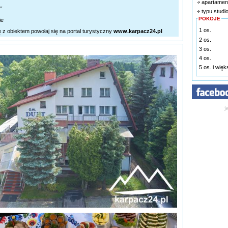
apartamen
˝
typu studi
POKOJE
ie
1 os.
ę z obiektem powołaj się na portal turystyczny
www.karpacz24.pl
2 os.
3 os.
4 os.
5 os. i wię
j