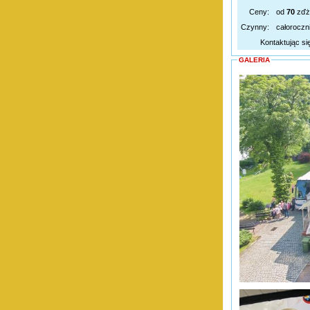
Ceny:
od
70
zďż
Czynny:
całoroczn
Kontaktując si
GALERIA