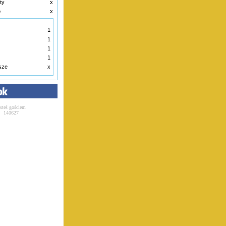
ty
x
o
x
1
1
1
1
ksze
x
esteś gościem
140627