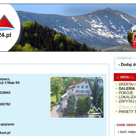
FUNKCJE
Dodaj d
+
.:: MENU ::.
arpacz,
ji 3 Maja 9A
OFERTA i
GALERIA
POKOJE
7619943
LOKALIZ
ZAPYTAJ 
4182782
ZOBACZ R
PAKIETY
zapytanie
DANE OBIE
ilość miejs
uet.pl