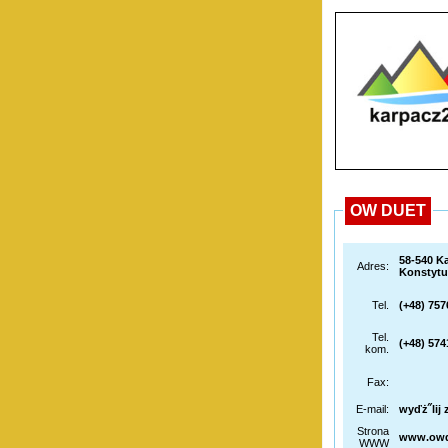
OW DUET
58-540 K
Adres:
Konstytuc
Tel.
(+48) 75
Tel.
(+48) 57
kom.
Fax:
E-mail:
wyďż˝lij 
Strona
www.owd
WWW