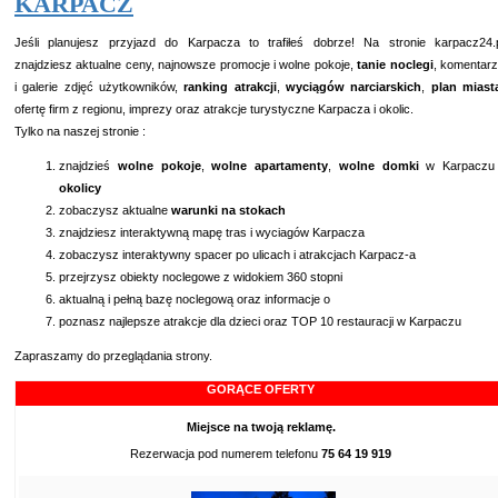
KARPACZ
Jeśli planujesz przyjazd do Karpacza to trafiłeś dobrze! Na stronie karpacz24.
znajdziesz aktualne ceny, najnowsze promocje i wolne pokoje,
tanie
noclegi
, komentar
i
galerie zdjęć użytkowników
,
ranking atrakcji
,
wyciągów narciarskich
,
plan miast
ofertę firm z regionu
,
imprezy
oraz atrakcje turystyczne Karpacza i okolic.
Tylko na naszej stronie :
znajdzieś
wolne pokoje
,
wolne apartamenty
,
wolne domki
w Karpaczu 
okolicy
zobaczysz aktualne
warunki na stokach
znajdziesz interaktywną mapę tras i wyciagów Karpacza
zobaczysz interaktywny spacer po ulicach i atrakcjach Karpacz-a
przejrzysz obiekty noclegowe z widokiem 360 stopni
aktualną i pełną bazę noclegową
oraz informacje o
poznasz
najlepsze atrakcje dla dzieci
oraz
TOP 10 restauracji
w Karpaczu
Zapraszamy do przeglądania strony.
GORĄCE OFERTY
Miejsce na twoją reklamę.
Rezerwacja pod numerem telefonu
75 64 19 919