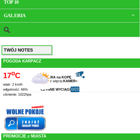
TOP 10
GALERIA
TWÓJ NOTES
POGODA KARPACZ
o
17
C
KAMERA na KOPĘ
zobacz więcej
KAMER
»
wiatr: 2 km/h
0/23
CZYNNE WYCIĄGI
wilgotność: 66%
ciśnienie: 1022hpa
PROMOCJE z MIASTA