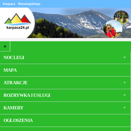
Karpacz
Riesengebirge
NOCLEGI
MAPA
ATRAKCJE
ROZRYWKA I USŁUGI
KAMERY
OGŁOSZENIA