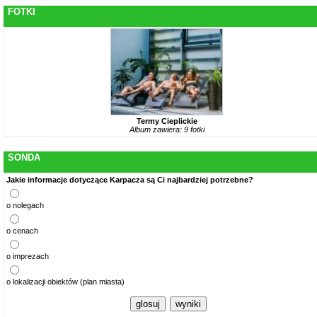
FOTKI
Termy Cieplickie
Album zawiera: 9 fotki
SONDA
Jakie informacje dotyczące Karpacza są Ci najbardziej potrzebne?
o nolegach
o cenach
o imprezach
o lokalizacji obiektów (plan miasta)