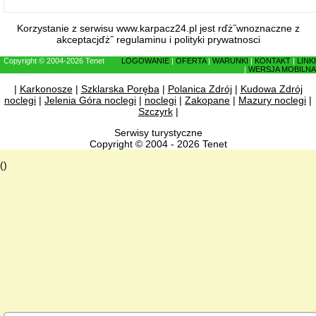
Korzystanie z serwisu www.karpacz24.pl jest rďż˝wnoznaczne z
akceptacjďż˝
regulaminu
i
polityki prywatnosci
Copyright © 2004-2026 Tenet
LOGOWANIE
|
OFERTA
|
WARUNKI
|
KONTAKT
|
LINKI
|
WERSJA MOBILNA
|
Karkonosze
|
Szklarska Poręba
|
Polanica Zdrój
|
Kudowa Zdrój
noclegi
|
Jelenia Góra noclegi
|
noclegi
|
Zakopane
|
Mazury noclegi
|
Szczyrk
|
Serwisy turystyczne
Copyright © 2004 - 2026 Tenet
()