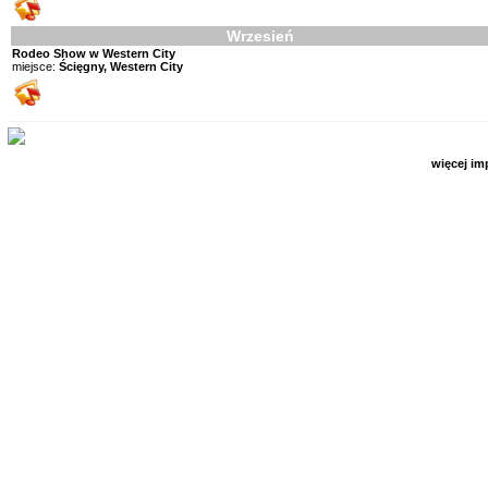
Wrzesień
Rodeo Show w Western City
miejsce:
Ścięgny, Western City
więcej im