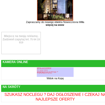
Zapraszamy do nowego obiektu Nowoczesna Willa
więcej na www
Miejsce na twoją reklamę.
Zadzwoń zapytaj tel.
75 64 19
919
KAMERA ONLINE
Widok na Kopę
NA SKRÓTY
SZUKASZ NOCLEGU ? DAJ OGŁOSZENIE I CZEKAJ N
NAJLEPSZE OFERTY