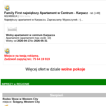
Family First największy Apartament w Centrum - Karpacz
- tel.
[+48]
602480614
|
8dni temu
Największy apartament w Karpaczu. Zapraszamy Wypoczynek :-)
...
Wolny apartament w centrum Karpacza
Apartament (apartament max.osób: 10)
Wolny od
2026-04-17
do
2026-05-31
Miejsce na twoją reklamę.
Zadzwoń zapytaj tel.: 75 64 19 919
Więcej ofert w dziale
wolne pokoje
IMPREZY w REGIONIE
Sierpień
Rodeo Show w Western City
miejsce:
Ścięgny, Western City