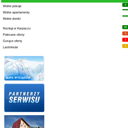
9
Wolne pokoje
Wolne apartamenty
Wolne domki
48
Noclegi w Karpaczu
0
Polecane oferty
0
Gorące oferty
2
Lastminute