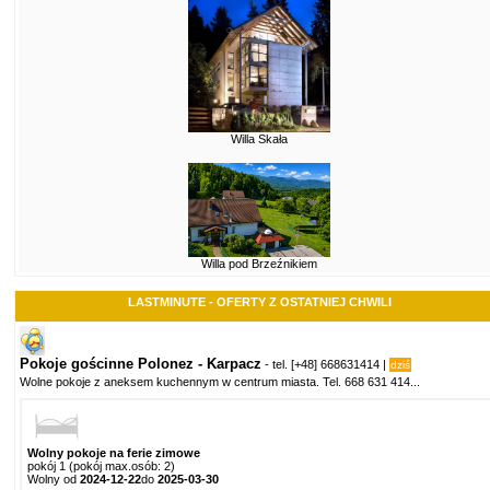
Willa Skała
Willa pod Brzeźnikiem
LASTMINUTE - OFERTY Z OSTATNIEJ CHWILI
Pokoje gościnne Polonez - Karpacz
- tel.
[+48] 668631414
|
dziś
Wolne pokoje z aneksem kuchennym w centrum miasta. Tel. 668 631 414
...
Wolny pokoje na ferie zimowe
pokój 1 (pokój max.osób: 2)
Wolny od
2024-12-22
do
2025-03-30