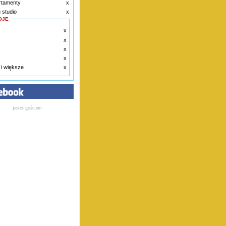
rtamenty
x
 studio
x
OJE
x
x
x
x
 i większe
x
jesteś gościem