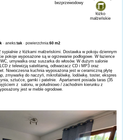
bezprzewodowy
łóżko
małżeńskie
k
aneks:
tak
powierzchnia:
60 m2
 sypialnie z łóżkami małżeńskimi. Dostawka w pokoju dziennym
kie pokoje wyposażone są w ogrzewanie podłogowe. W łazience
c, WC, umywalka oraz suszarka do włosów. W dużym salonie
 LCD z telewizją satelitarną, odtwarzacz CD i MP3 oraz
et. Nowoczesna kuchnia wyposażona jest w ceramiczną płytę
kap, zmywarkę do naczyń, mikrofalówkę, lodówkę, toster, ekspres
ynia, sztućce, garnki i patelnie. Apartament posiada taras (35
wyjściem z salonu, w południowo / zachodnim kierunku z
wyposażony jest w meble ogrodowe.