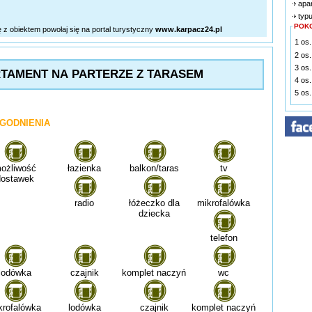
apa
typu
POK
ę z obiektem powołaj się na portal turystyczny
www.karpacz24.pl
1 os.
2 os.
3 os.
TAMENT NA PARTERZE Z TARASEM
4 os.
5 os.
GODNIENIA
ożliwość
łazienka
balkon/taras
tv
dostawek
radio
łóżeczko dla
mikrofalówka
dziecka
telefon
lodówka
czajnik
komplet naczyń
wc
krofalówka
lodówka
czajnik
komplet naczyń