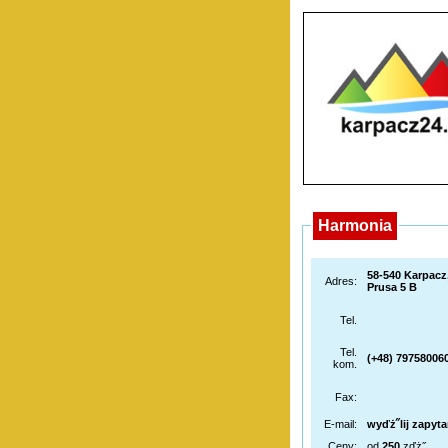
Harmonia
58-540 Karpacz
Adres:
Prusa 5 B
Tel.
Tel.
(+48) 79758006
kom.
Fax:
E-mail:
wyďż˝lij zapyta
Ceny:
od
250
zďż˝