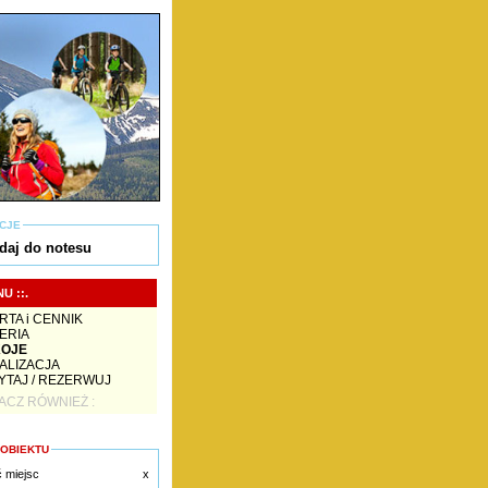
CJE
daj do notesu
NU ::.
RTA i CENNIK
ERIA
OJE
ALIZACJA
YTAJ / REZERWUJ
ACZ RÓWNIEŻ :
 OBIEKTU
ć miejsc
x