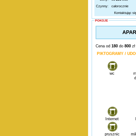
Czynny:
całorocznie
Kontaktując si
POKOJE
APAR
Cena od
180
do
800
zł
PIKTOGRAMY / UDO
wc
m
Internet
prysznic
mi