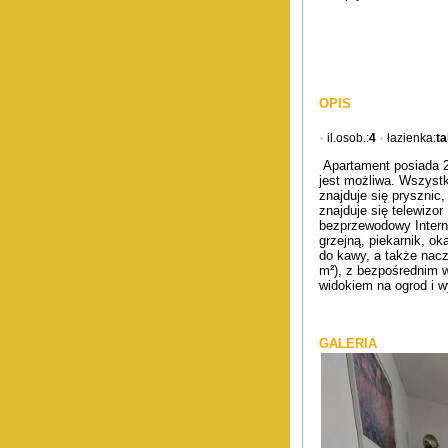
OPIS
il.osob.:
4
łazienka:
ta
Apartament posiada 2
jest możliwa. Wszyst
znajduje się pryszni
znajduje się telewizor
bezprzewodowy Intern
grzejną, piekarnik, o
do kawy, a także nacz
m²), z bezpośrednim 
widokiem na ogrod i 
GALERIA