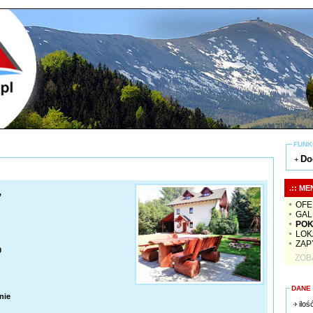
FUNK
Do
+
.:: ME
,
OFE
GAL
POK
LOK
ZAP
0
ZOB
DANE
nie
iloś