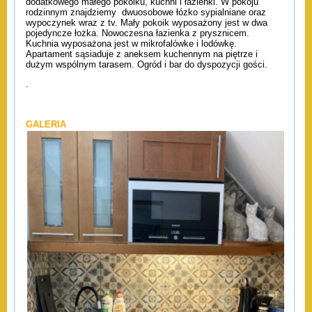
dodatkowego małego pokoiku, kuchni i łazienki. W pokoju
rodzinnym znajdziemy dwuosobowe łózko sypialniane oraz
wypoczynek wraz z tv. Mały pokoik wyposażony jest w dwa
pojedyncze łożka. Nowoczesna łazienka z prysznicem.
Kuchnia wyposażona jest w mikrofalówke i lodówkę.
Apartament sąsiaduje z aneksem kuchennym na piętrze i
dużym wspólnym tarasem. Ogród i bar do dyspozycji gości.
.
GALERIA