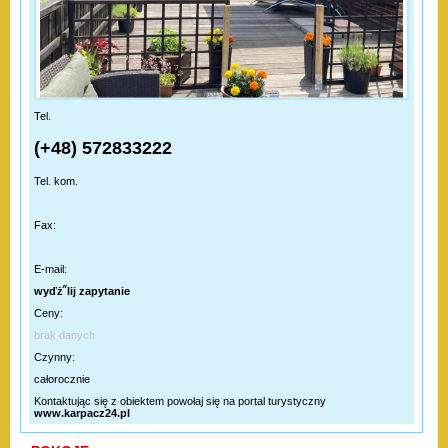
Tel.
(+48) 572833222
Tel. kom.
Fax:
E-mail:
wyďż˝lij zapytanie
Ceny:
brak danych
Czynny:
całorocznie
Kontaktując się z obiektem powołaj się na portal turystyczny
www.karpacz24.pl