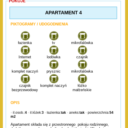
POKOJE
APARTAMENT 4
PIKTOGRAMY / UDOGODNIENIA
łazienka
tv
mikrofalówka
Internet
lodówka
czajnik
komplet naczyń
prysznic
mikrofalówka
czajnik
komplet naczyń
łóżko
bezprzewodowy
małżeńskie
OPIS
il.osob.:
4
il.łóżek:
3
łazienka:
tak
aneks:
tak
powierzchnia:
54
m2
Apartament składa się z przestronnego pokoju rodzinnego,