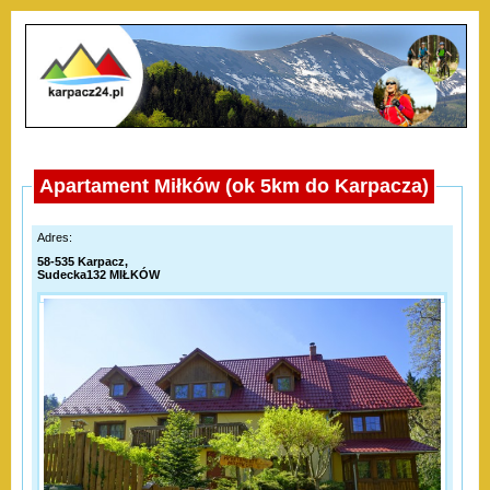
Apartament Miłków (ok 5km do Karpacza)
Adres:
58-535 Karpacz,
Sudecka132 MIŁKÓW