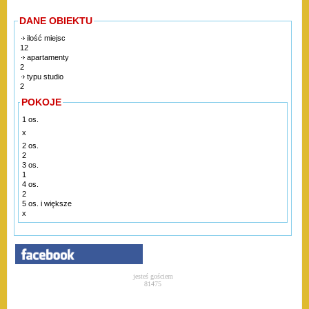
DANE OBIEKTU
ilość miejsc
12
apartamenty
2
typu studio
2
POKOJE
1 os.
x
2 os.
2
3 os.
1
4 os.
2
5 os. i większe
x
jesteś gościem
81475