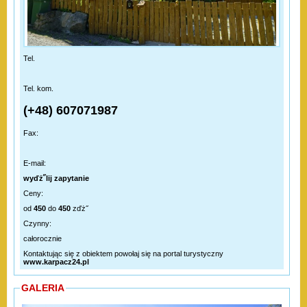
Tel.
Tel. kom.
(+48) 607071987
Fax:
E-mail:
wyďż˝lij zapytanie
Ceny:
od
450
do
450
zďż˝
Czynny:
całorocznie
Kontaktując się z obiektem powołaj się na portal turystyczny
www.karpacz24.pl
GALERIA