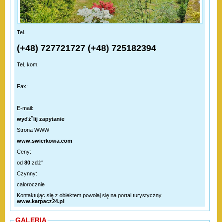
Tel.
(+48) 727721727 (+48) 725182394
Tel. kom.
Fax:
E-mail:
wyďż˝lij zapytanie
Strona WWW
www.swierkowa.com
Ceny:
od
80
zďż˝
Czynny:
całorocznie
Kontaktując się z obiektem powołaj się na portal turystyczny
www.karpacz24.pl
GALERIA