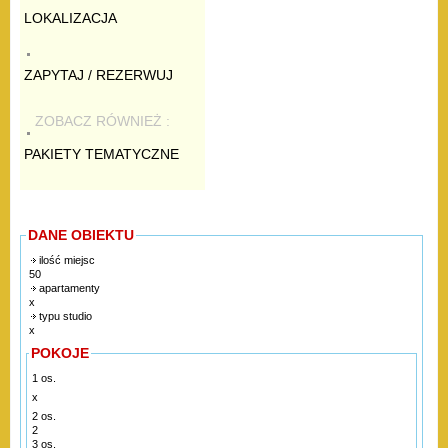
LOKALIZACJA
ZAPYTAJ / REZERWUJ
ZOBACZ RÓWNIEŻ :
PAKIETY TEMATYCZNE
DANE OBIEKTU
ilość miejsc
50
apartamenty
x
typu studio
x
POKOJE
1 os.
x
2 os.
2
3 os.