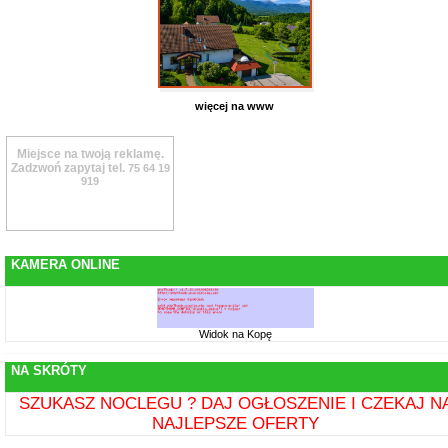
więcej na www
Miejsce na twoją reklamę.
Zadzwoń zapytaj tel.
75 64 19
919
KAMERA ONLINE
Widok na Kopę
NA SKRÓTY
SZUKASZ NOCLEGU ? DAJ OGŁOSZENIE I CZEKAJ N
NAJLEPSZE OFERTY