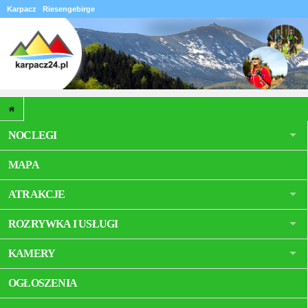
Karpacz
Riesengebirge
NOCLEGI
MAPA
ATRAKCJE
ROZRYWKA I USŁUGI
KAMERY
OGŁOSZENIA