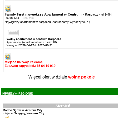
Family First największy Apartament w Centrum - Karpacz
- tel.
[+48]
602480614
|
10dni temu
Największy apartament w Karpaczu. Zapraszamy Wypoczynek :-)
...
Wolny apartament w centrum Karpacza
Apartament (apartament max.osób: 10)
Wolny od
2026-04-17
do
2026-05-31
Miejsce na twoją reklamę.
Zadzwoń zapytaj tel.: 75 64 19 919
Więcej ofert w dziale
wolne pokoje
IMPREZY w REGIONIE
Sierpień
Rodeo Show w Western City
miejsce:
Ścięgny, Western City