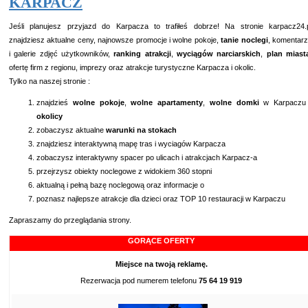
KARPACZ
Jeśli planujesz przyjazd do Karpacza to trafiłeś dobrze! Na stronie karpacz24.
znajdziesz aktualne ceny, najnowsze promocje i wolne pokoje,
tanie
noclegi
, komentar
i
galerie zdjęć użytkowników
,
ranking atrakcji
,
wyciągów narciarskich
,
plan miast
ofertę firm z regionu
,
imprezy
oraz atrakcje turystyczne Karpacza i okolic.
Tylko na naszej stronie :
znajdzieś
wolne pokoje
,
wolne apartamenty
,
wolne domki
w Karpaczu 
okolicy
zobaczysz aktualne
warunki na stokach
znajdziesz interaktywną mapę tras i wyciagów Karpacza
zobaczysz interaktywny spacer po ulicach i atrakcjach Karpacz-a
przejrzysz obiekty noclegowe z widokiem 360 stopni
aktualną i pełną bazę noclegową
oraz informacje o
poznasz
najlepsze atrakcje dla dzieci
oraz
TOP 10 restauracji
w Karpaczu
Zapraszamy do przeglądania strony.
GORĄCE OFERTY
Miejsce na twoją reklamę.
Rezerwacja pod numerem telefonu
75 64 19 919