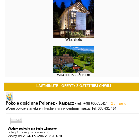
Willa Skała
Willa pod Brzeźnikiem
LASTMINUTE - OFERTY Z OSTATNIEJ CHWILI
Pokoje gościnne Polonez - Karpacz
- tel.
[+48] 668631414
|
2 dni temu
Wolne pokoje z aneksem kuchennym w centrum miasta. Tel. 668 631 414
...
Wolny pokoje na ferie zimowe
pokój 1 (pokój max.osób: 2)
Wolny od
2024-12-22
do
2025-03-30