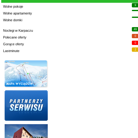
9
Wolne pokoje
Wolne apartamenty
Wolne domki
49
Noclegi w Karpaczu
0
Polecane oferty
0
Gorące oferty
2
Lastminute