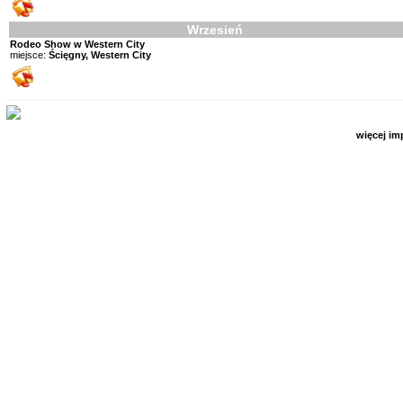
Wrzesień
Rodeo Show w Western City
miejsce:
Ścięgny, Western City
więcej im