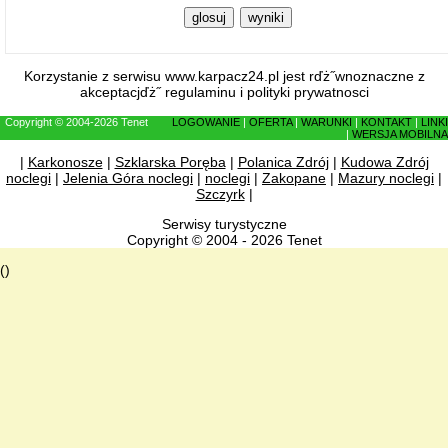
Korzystanie z serwisu www.karpacz24.pl jest rďż˝wnoznaczne z
akceptacjďż˝
regulaminu
i
polityki prywatnosci
Copyright © 2004-2026 Tenet
LOGOWANIE
|
OFERTA
|
WARUNKI
|
KONTAKT
|
LINKI
|
WERSJA MOBILNA
|
Karkonosze
|
Szklarska Poręba
|
Polanica Zdrój
|
Kudowa Zdrój
noclegi
|
Jelenia Góra noclegi
|
noclegi
|
Zakopane
|
Mazury noclegi
|
Szczyrk
|
Serwisy turystyczne
Copyright © 2004 - 2026 Tenet
()