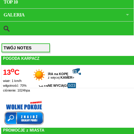
TOP 10
GALERIA
TWÓJ NOTES
POGODA KARPACZ
o
13
C
KAMERA na KOPĘ
zobacz więcej
KAMER
»
wiatr: 1 km/h
0/23
CZYNNE WYCIĄGI
wilgotność: 70%
ciśnienie: 1024hpa
PROMOCJE z MIASTA