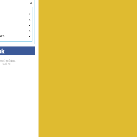
o
x
x
x
x
x
ksze
x
esteś gościem
370990