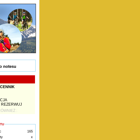
o notesu
 CENNIK
ACJA
/ REZERWUJ
ÓWNIEŻ :
KTU
c
165
ty
x