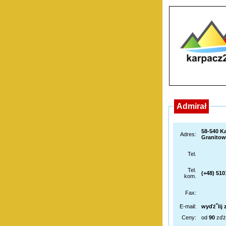
Admirał
58-540 K
Adres:
Granitow
Tel.
Tel.
(+48) 51
kom.
Fax:
E-mail:
wyďż˝lij 
Ceny:
od
90
zďż