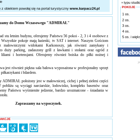
ie
typu studi
POKOJE
ę z obiektem powołaj się na portal turystyczny
www.karpacz24.pl
1 os.
2 os.
raszamy do Domu Wczasowego "ADMIRAŁ"
3 os.
4 os.
 stu letnim budynu, oferujemy Państwu 56 pokoi - 2, 3 i 4 osobowe z
5 os. i wię
 Wszystkie pokoje mają łazienki, tv SAT i internet. Naszym Gościom
 z malowniczymi widokami Karkonoszy, jak również zamykany i
o duży parking, zadaszony grill z ławkami i stołami oraz ogród z
 liliami i hortensjami. Oferujemy również boiska do piłki nożnej i
j
wa jest również piękna sala balowa wyposażona w profesjonalny sprzęt
z piłkarzykami i bilardem.
DMIRAŁ położony jest w malowniczej, cichej i pełnej zieleni części
W pobliżu są wyciągi narciarskie, lodowisko, kompleks basenów oraz
jemy Państwu wyśmienite jedzenie, bardzo urozmaicone - śniadania w
stołu.
Zapraszamy na wypoczynek.
RAKCJE