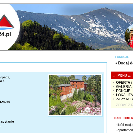
FUNKCJE
Dodaj d
+
.:: MENU ::.
arpacz,
a 4
OFERTA i
GALERIA
POKOJE
LOKALIZ
ZAPYTAJ 
0124270
ZOBACZ R
DANE OBIE
zapytanie
ilość miejs
˝
apartamen