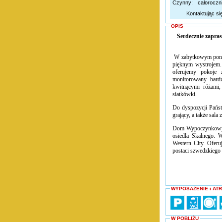
Czynny:
całoroczn
Kontaktując si
OPIS
Serdecznie zap
W zabytkowym ponad
pięknym wystrojem.
oferujemy pokoje
monitorowany bardz
kwitnącymi różami,
siatkówki.
Do dyspozycji Państ
grający, a także sala 
Dom Wypoczynkowy A
osiedla Skalnego. 
Western City. Oferu
postaci szwedzkiego 
WYPOSAŻENIE i AT
W POBLIŻU