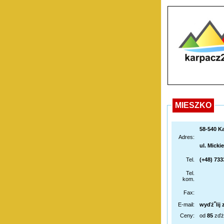
MIESZKO
58-540 K
Adres:
ul. Micki
Tel.
(+48) 73
Tel.
kom.
Fax:
E-mail:
wyďż˝lij 
Ceny:
od
85
zďż