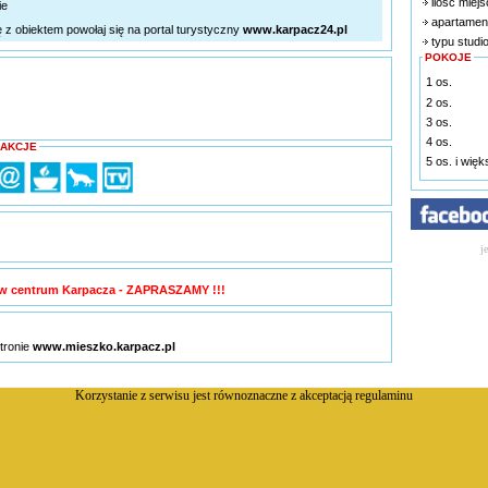
ilość miejs
ie
apartamen
ę z obiektem powołaj się na portal turystyczny
www.karpacz24.pl
typu studi
POKOJE
1 os.
2 os.
3 os.
4 os.
RAKCJE
5 os. i wię
j
w centrum Karpacza - ZAPRASZAMY !!!
stronie
www.mieszko.karpacz.pl
Korzystanie z serwisu jest równoznaczne z akceptacją
regulaminu