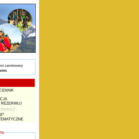
notes
 CENNIK
ACJA
/ REZERWUJ
ÓWNIEŻ :
o
0
 TEMATYCZNE
KTU