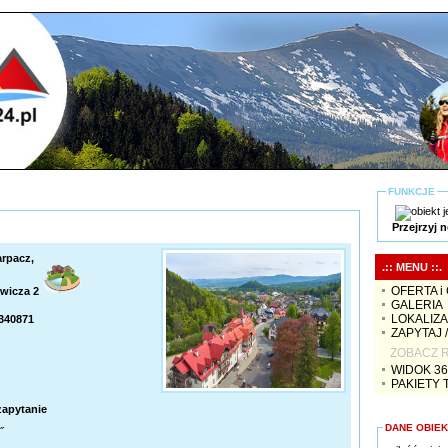
FUNKCJE
Przejrzyj 
arpacz,
.:: MENU ::.
OFERTA i
ewicza 2
GALERIA
LOKALIZ
3340871
ZAPYTAJ 
ZOBACZ R
WIDOK 36
PAKIETY
zapytanie
DANE OBIE
˝