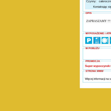
Czynny:
całoroczn
Kontaktując si
OPIS
ZAPRASZAMY !!!
WYPOSAŻENIE i AT
W POBLIŻU
PROMOCJA
Super wypoczynek 
STRONA WWW
Więcej informacji na 