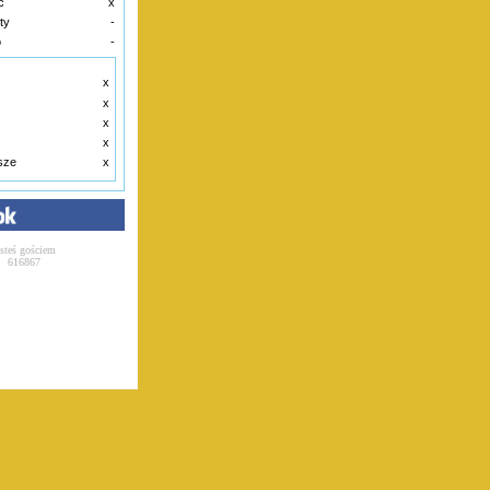
c
x
ty
-
o
-
x
x
x
x
ksze
x
esteś gościem
616867