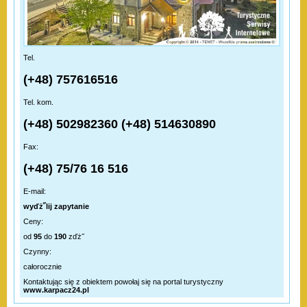
Tel.
(+48) 757616516
Tel. kom.
(+48) 502982360 (+48) 514630890
Fax:
(+48) 75/76 16 516
E-mail:
wyďż˝lij zapytanie
Ceny:
od
95
do
190
zďż˝
Czynny:
całorocznie
Kontaktując się z obiektem powołaj się na portal turystyczny
www.karpacz24.pl