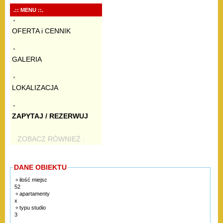
.:: MENU ::.
OFERTA i CENNIK
GALERIA
LOKALIZACJA
ZAPYTAJ / REZERWUJ
ZOBACZ RÓWNIEŻ :
DANE OBIEKTU
ilość miejsc
52
apartamenty
x
typu studio
3