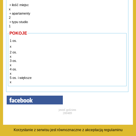
ilość miejsc
x
apartamenty
2
typu studio
1
POKOJE
1 os.
x
2 os.
x
3 os.
x
4 os.
x
5 os. i większe
x
jesteś gościem
200489
Korzystanie z serwisu jest równoznaczne z akceptacją
regulaminu