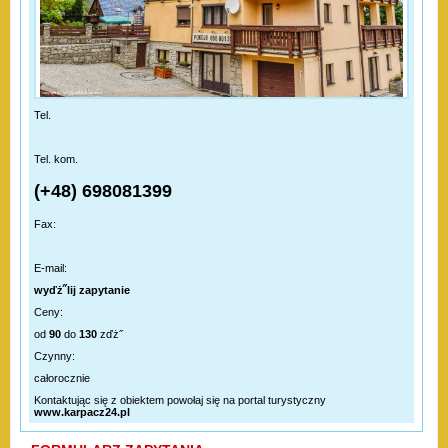
Tel.
Tel. kom.
(+48) 698081399
Fax:
E-mail:
wyďż˝lij zapytanie
Ceny:
od
90
do
130
zďż˝
Czynny:
całorocznie
Kontaktując się z obiektem powołaj się na portal turystyczny
www.karpacz24.pl