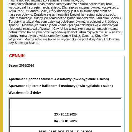
można dotrzeć również korzystając z kolei linowych.
Zimą bezpośrednio u nas można skorzystać ze szkółki narciarskiej oraz
wypożyczalni sprzętu narciarskiego. Dla relaksu można również korzystać z
Aqua Parku \"Sandra Spa\", który oddalony jest o 10 minut spacerem od
naszego obiektu. Znajduje się tam również kręgielnia, restauracja oraz pub.
Inne restauracje ,sklepy jak i całoroczna rynna saneczkowa ,Muzeum Sportu i
Turystyki a także Muzeum Lalek są położone również w odległości krótkiego
spaceru. Możliwa jest także jazda konna i przejażdżki bryczką w oddalonym
nieopodal miasteczku Western City. Urlop w naszych apartamentach można
potraktować także jako bazę wypadową do wielu atrakcyjnych miejsc w naszej
okolicy która słynie z wielu zamków (zamek Książ, Czocha, Kliczków,
Wojanów). Można udać się także na wycieczkę do pobliskiej Pragi lub Drezna
czy Skalnego Miasta,
CENNIK
Sezon 2025/2026
Apartament parter z tarasem 4 osobowy (dwie sypialnie + salon)
Apartament I pietro z balkonem
4 osobowy (dwie sypialnie + salon)
Wynajem min 2 doby
23.- 28.12.2025
04 - 07.01.2026
16.01.-01.03.2026 27.06.- 31.08.2026