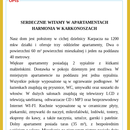
OPIS
SERDECZNIE WITAMY W APARTAMENTACH
HARMONIA W KARKONOSZACH
Nasz dom jest położony w cichej dzielnicy Karpacza na 1200
mkw działki i oferuje trzy oddzielne apartamenty, Dwa o
powierzchni 60 m² powierzchni mieszkalnej i jeden na poddaszu
40 metrowy.
Większe apartamenty posiadają 2 sypialnie z łóżkami
małżeńskimi. Dostawka w pokoju dziennym jest możliwa. W
mniejszym apartamencie na poddaszu jest jedna sypialnia.
Wszystkie pokoje wyposażone są w ogrzewanie podłogowe. W
łazienkach znajdują się prysznice, WC, umywalki oraz suszarki do
włosów. W dużych salonach znajdują się telewizory LCD z
telewizją satelitarną, odtwarzacze CD i MP3 oraz bezprzewodowy
Internet WI-FI. Kuchnie wyposażone są w ceramiczne płyty,
piekarniki, zmywarki do naczyń, mikrofalówki, lodówki, tostery,
ekspresy do kawy, a także naczynia, sztućce, garnki i patelnie.
Dolny apartament posiada taras (35 m²), z bezpośrednim