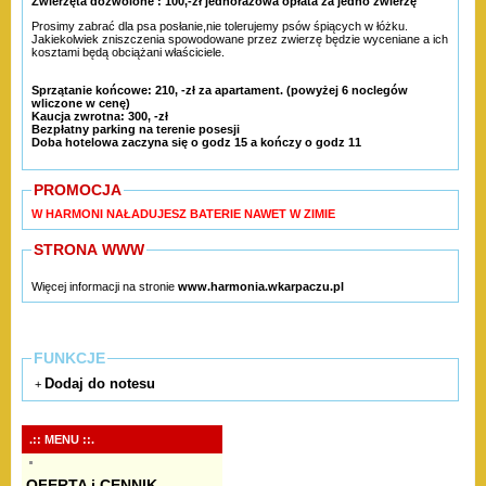
Zwierzęta dozwolone : 100,-zł jednorazowa opłata za jedno zwierzę
Prosimy zabrać dla psa posłanie,nie tolerujemy psów śpiących w łóżku.
Jakiekolwiek zniszczenia spowodowane przez zwierzę będzie wyceniane a ich
kosztami będą obciążani właściciele.
Sprzątanie końcowe: 210, -zł za apartament. (powyżej 6 noclegów
wliczone w cenę)
Kaucja zwrotna: 300, -zł
Bezpłatny parking na terenie posesji
Doba hotelowa zaczyna się o godz 15 a kończy o godz 11
PROMOCJA
W HARMONI NAŁADUJESZ BATERIE NAWET W ZIMIE
STRONA WWW
Więcej informacji na stronie
www.harmonia.wkarpaczu.pl
FUNKCJE
Dodaj do notesu
+
.:: MENU ::.
OFERTA i CENNIK