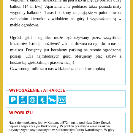
wejściem z salonu. Mieszkanie na pierwszym piętrze posiada duży
balkon (14 m kw.). Apartament na poddaszu także posiada mały
wygodny balkonik. Taras i balkony znajdują się w południowo /
zachodnim kierunku z widokiem na góry i wyposażone są w
meble ogrodowe.
Ogród, grill i ognisko może być używany przez wszystkich
lokatorów. Istnieje możliwość zakupu drewna na ognisko u nas na
miejscu. Dostępny jest bezpłatny parking na terenie ogrodzonej
posesji. .Dla najmłodszych gości oferujemy plac zabaw z
huśtawką, zjeżdżalnią i piaskownicą :)
Czworonogi mile są u nas widziane za dodatkową opłatą.
WYPOSAŻENIE i ATRAKCJE
W POBLIŻU
Nasz dom położony jest w Karpaczu 572 mnp, u podnóża Góry Śnieżki
najwyższego szczytu Karkonoszy. W pobliżu przebiega wiele szlaków
turystycznych usytuowanych w Karkonoskim Parku Narodowym. W góry