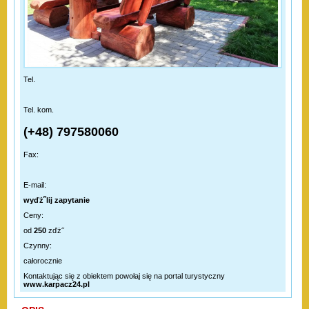
Tel.
Tel. kom.
(+48) 797580060
Fax:
E-mail:
wyďż˝lij zapytanie
Ceny:
od
250
zďż˝
Czynny:
całorocznie
Kontaktując się z obiektem powołaj się na portal turystyczny
www.karpacz24.pl