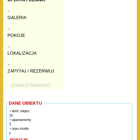
GALERIA
POKOJE
LOKALIZACJA
ZAPYTAJ / REZERWUJ
ZOBACZ RÓWNIEŻ :
DANE OBIEKTU
ilość miejsc
10
apartamenty
3
typu studio
x