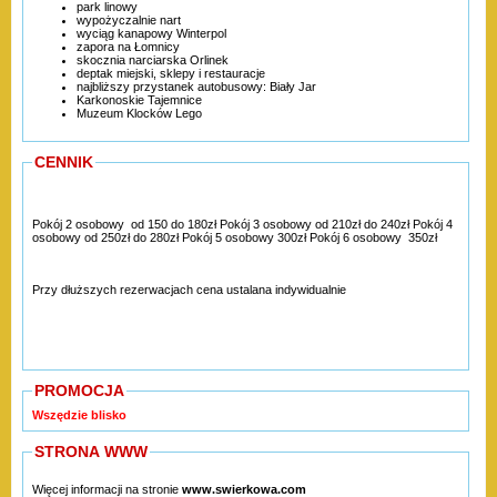
park linowy
wypożyczalnie nart
wyciąg kanapowy Winterpol
zapora na Łomnicy
skocznia narciarska Orlinek
deptak miejski, sklepy i restauracje
najbliższy przystanek autobusowy: Biały Jar
Karkonoskie Tajemnice
Muzeum Klocków Lego
CENNIK
Pokój 2 osobowy od 150 do 180zł Pokój 3 osobowy od 210zł do 240zł Pokój 4
osobowy od 250zł do 280zł Pokój 5 osobowy 300zł Pokój 6 osobowy 350zł
Przy dłuższych rezerwacjach cena ustalana indywidualnie
PROMOCJA
Wszędzie blisko
STRONA WWW
Więcej informacji na stronie
www.swierkowa.com