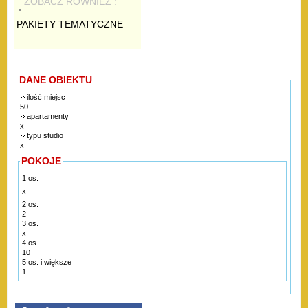
ZOBACZ RÓWNIEŻ :
PAKIETY TEMATYCZNE
DANE OBIEKTU
ilość miejsc
50
apartamenty
x
typu studio
x
POKOJE
1 os.
x
2 os.
2
3 os.
x
4 os.
10
5 os. i większe
1