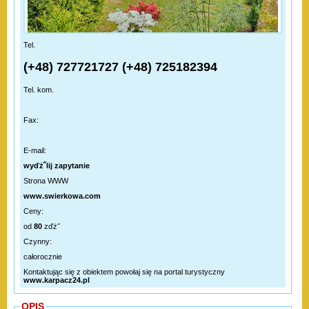
Tel.
(+48) 727721727 (+48) 725182394
Tel. kom.
Fax:
E-mail:
wyďż˝lij zapytanie
Strona WWW
www.swierkowa.com
Ceny:
od
80
zďż˝
Czynny:
całorocznie
Kontaktując się z obiektem powołaj się na portal turystyczny
www.karpacz24.pl
OPIS