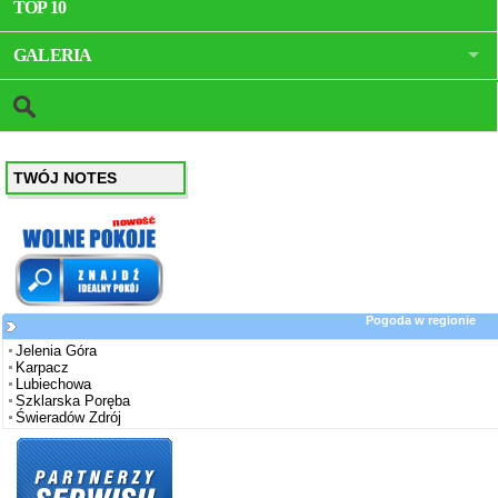
TOP 10
GALERIA
TWÓJ NOTES
Pogoda w regionie
Jelenia Góra
Karpacz
Lubiechowa
Szklarska Poręba
Świeradów Zdrój