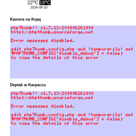
o
o
22
C
18
C
2026-08-10
Kamera na Kopę
Deptak w Karpaczu