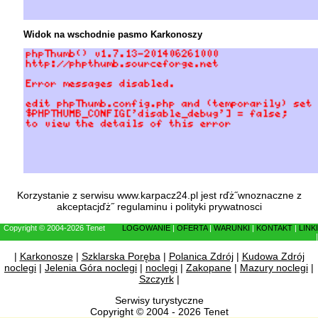
Widok na wschodnie pasmo Karkonoszy
Korzystanie z serwisu www.karpacz24.pl jest rďż˝wnoznaczne z
akceptacjďż˝
regulaminu
i
polityki prywatnosci
Copyright © 2004-2026 Tenet
LOGOWANIE
|
OFERTA
|
WARUNKI
|
KONTAKT
|
LINKI
|
|
Karkonosze
|
Szklarska Poręba
|
Polanica Zdrój
|
Kudowa Zdrój
noclegi
|
Jelenia Góra noclegi
|
noclegi
|
Zakopane
|
Mazury noclegi
|
Szczyrk
|
Serwisy turystyczne
Copyright © 2004 - 2026 Tenet