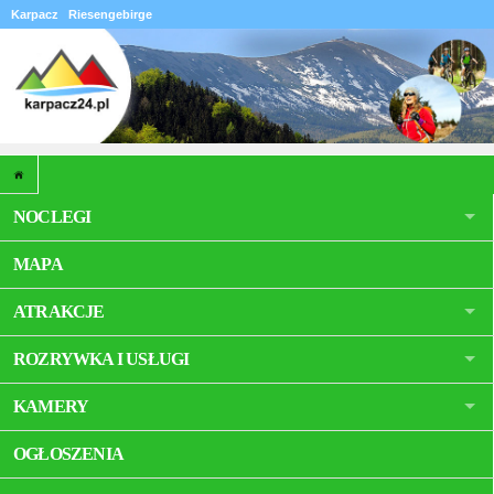
Karpacz
Riesengebirge
NOCLEGI
MAPA
ATRAKCJE
ROZRYWKA I USŁUGI
KAMERY
OGŁOSZENIA