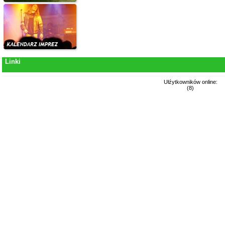
Linki
Ułźytkowników online:
(8)