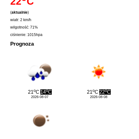
22
C
(
aktualnie
)
wiatr: 2 km/h
wilgotność: 71%
ciśnienie: 1015hpa
Prognoza
o
o
o
o
21
C
14
C
21
C
22
C
2026-08-07
2026-08-08