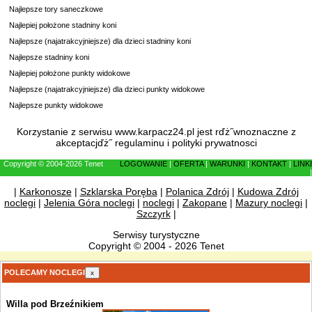
Najlepsze tory saneczkowe
Najlepiej położone stadniny koni
Najlepsze (najatrakcyjniejsze) dla dzieci stadniny koni
Najlepsze stadniny koni
Najlepiej położone punkty widokowe
Najlepsze (najatrakcyjniejsze) dla dzieci punkty widokowe
Najlepsze punkty widokowe
Korzystanie z serwisu www.karpacz24.pl jest rďż˝wnoznaczne z
akceptacjďż˝
regulaminu
i
polityki prywatnosci
Copyright © 2004-2026 Tenet
LOGOWANIE
|
OFERTA
|
WARUNKI
|
KONTAKT
|
LINKI
|
|
Karkonosze
|
Szklarska Poręba
|
Polanica Zdrój
|
Kudowa Zdrój
noclegi
|
Jelenia Góra noclegi
|
noclegi
|
Zakopane
|
Mazury noclegi
|
Szczyrk
|
Serwisy turystyczne
Copyright © 2004 - 2026 Tenet
POLECAMY NOCLEGI
x
Willa pod Brzeźnikiem