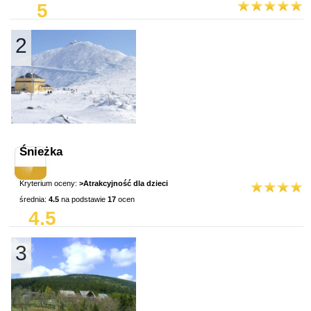
5
2
Śnieżka
Kryterium oceny:
>Atrakcyjność dla dzieci
średnia:
4.5
na podstawie
17
ocen
4.5
3