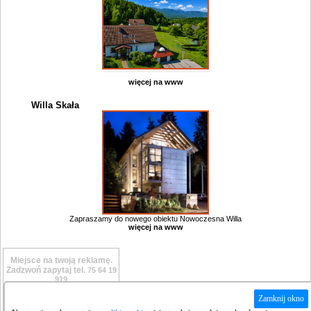
więcej na www
Willa Skała
Zapraszamy do nowego obiektu Nowoczesna Willa
więcej na www
Miejsce na twoją reklamę.
Zadzwoń zapytaj tel.
75 64 19
919
Zamknij okno