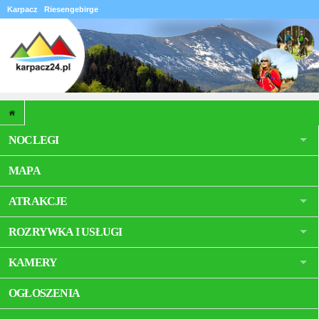
Karpacz
Riesengebirge
NOCLEGI
MAPA
ATRAKCJE
ROZRYWKA I USŁUGI
KAMERY
OGŁOSZENIA