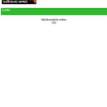
Linki
Ułźytkowników online:
(11)