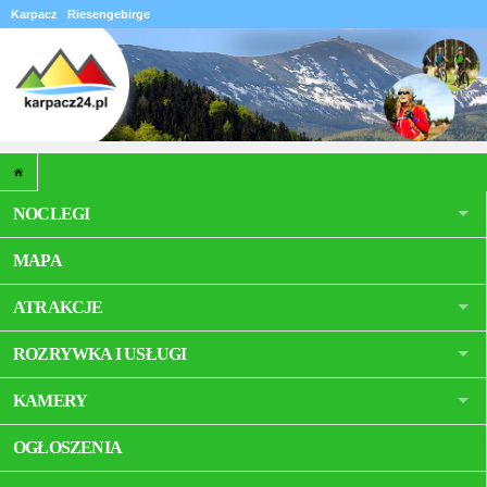
Karpacz
Riesengebirge
NOCLEGI
MAPA
ATRAKCJE
ROZRYWKA I USŁUGI
KAMERY
OGŁOSZENIA