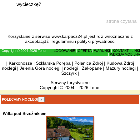
wycieczkę?
strona czytana
Korzystanie z serwisu www.karpacz24.pl jest rďż˝wnoznaczne z
akceptacjďż˝
regulaminu
i
polityki prywatnosci
Copyright © 2004-2026 Tenet
LOGOWANIE
|
OFERTA
|
WARUNKI
|
KONTAKT
|
LINKI
|
WERSJA MOBILNA
|
Karkonosze
|
Szklarska Poręba
|
Polanica Zdrój
|
Kudowa Zdrój
noclegi
|
Jelenia Góra noclegi
|
noclegi
|
Zakopane
|
Mazury noclegi
|
Szczyrk
|
Serwisy turystyczne
Copyright © 2004 - 2026 Tenet
POLECAMY NOCLEGI
x
Willa pod Brzeźnikiem