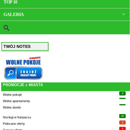
TOP 10
GALERIA
TWÓJ NOTES
PROMOCJE z MIASTA
9
Wolne pokoje
Wolne apartamenty
Wolne domki
49
Noclegi w Karpaczu
0
Polecane oferty
0
Gorące oferty