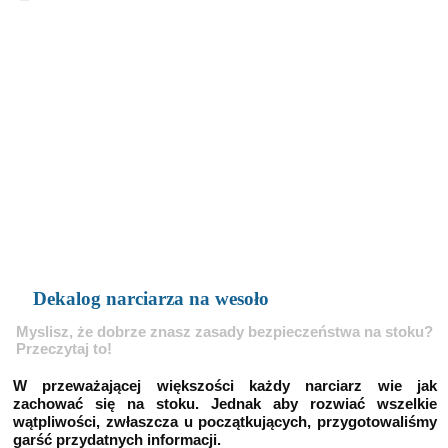
Dekalog narciarza na wesoło
Myslisz, że dobrze znasz zasady bezpieczeństwa na stoku?
Przeczytaj to!
W przeważającej większości każdy narciarz wie jak
zachować się na stoku. Jednak aby rozwiać wszelkie
wątpliwości, zwłaszcza u początkujących, przygotowaliśmy
garść przydatnych informacji.