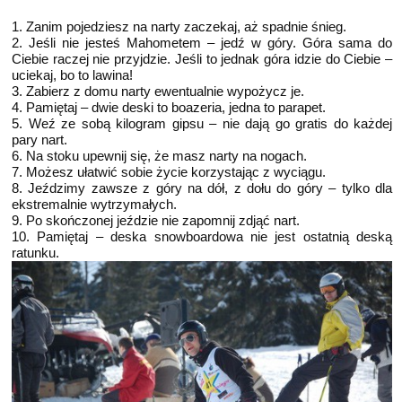
1. Zanim pojedziesz na narty zaczekaj, aż spadnie śnieg.
2. Jeśli nie jesteś Mahometem – jedź w góry. Góra sama do
Ciebie raczej nie przyjdzie. Jeśli to jednak góra idzie do Ciebie –
uciekaj, bo to lawina!
3. Zabierz z domu narty ewentualnie wypożycz je.
4. Pamiętaj – dwie deski to boazeria, jedna to parapet.
5. Weź ze sobą kilogram gipsu – nie dają go gratis do każdej
pary nart.
6. Na stoku upewnij się, że masz narty na nogach.
7. Możesz ułatwić sobie życie korzystając z wyciągu.
8. Jeździmy zawsze z góry na dół, z dołu do góry – tylko dla
ekstremalnie wytrzymałych.
9. Po skończonej jeździe nie zapomnij zdjąć nart.
10. Pamiętaj – deska snowboardowa nie jest ostatnią deską
ratunku.